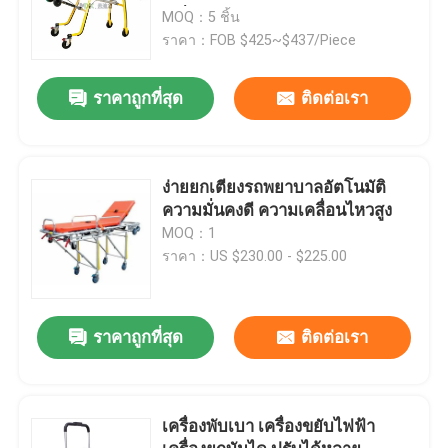
เครื่องกล ปรับความสูง ปรับขาและ
MOQ：5 ชิ้น
หลัง
ราคา：FOB $425~$437/Piece
ราคาถูกที่สุด
ติดต่อเรา
ง่ายยกเตียงรถพยาบาลอัตโนมัติ
ความมั่นคงดี ความเคลื่อนไหวสูง
MOQ：1
ราคา：US $230.00 - $225.00
ราคาถูกที่สุด
ติดต่อเรา
เครื่องพับเบา เครื่องขยับไฟฟ้า