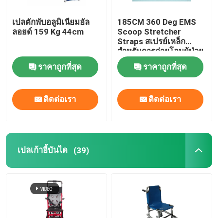
เปลตักพับอลูมิเนียมอัล
185CM 360 Deg EMS
ลอยด์ 159 Kg 44cm
Scoop Stretcher
Straps สเปรย์เหล็ก
สำหรับการถ่ายโอนผู้ป่วย
ราคาถูกที่สุด
ราคาถูกที่สุด
ติดต่อเรา
ติดต่อเรา
เปลเก้าอี้บันได
(39)