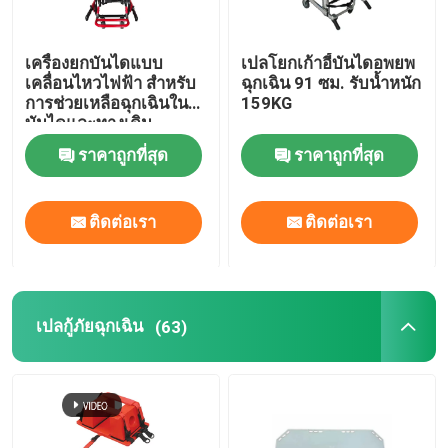
เครื่องยกบันไดแบบ
เปลโยกเก้าอี้บันไดอพยพ
เคลื่อนไหวไฟฟ้า สําหรับ
ฉุกเฉิน 91 ซม. รับน้ำหนัก
การช่วยเหลือฉุกเฉินใน
159KG
บันไดและทางเดิน
ราคาถูกที่สุด
ราคาถูกที่สุด
ติดต่อเรา
ติดต่อเรา
เปลกู้ภัยฉุกเฉิน
(63)