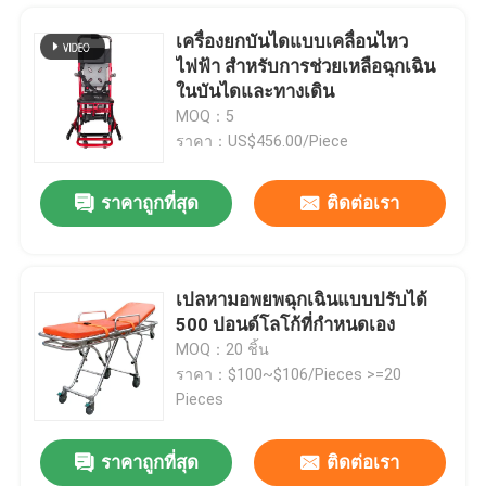
เครื่องยกบันไดแบบเคลื่อนไหว
ไฟฟ้า สําหรับการช่วยเหลือฉุกเฉิน
ในบันไดและทางเดิน
MOQ：5
ราคา：US$456.00/Piece
ราคาถูกที่สุด
ติดต่อเรา
เปลหามอพยพฉุกเฉินแบบปรับได้
500 ปอนด์โลโก้ที่กำหนดเอง
บ้าน
MOQ：20 ชิ้น
ราคา：$100~$106/Pieces >=20
Pieces
สินค้า
ราคาถูกที่สุด
ติดต่อเรา
75 องศาพับรถพยาบาลเปลสำหรับกู้ภัยฉุกเฉิน 190CM
วิดีโอ