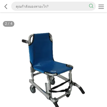
2
/
4