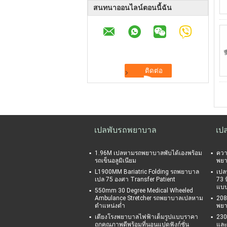
สนทนาออนไลน์ตอนนี้ฉัน
เปลพับรถพยาบาล
เป
1.96M เปลหามรถพยาบาลพับได้เองพร้อม
ควา
รถเข็นอลูมิเนียม
พยา
L1900MM Bariatric Folding รถพยาบาล
เปล
เปล 75 องศา Transfer Patient
73 น
แบบ
550mm 30 Degree Medical Wheeled
Ambulance Stretcher รถพยาบาลเปลหาม
208
ตำแหน่งต่ำ
พยา
เตียงโรงพยาบาลไฟฟ้าเต็มรูปแบบราคา
230
ถูกคุณภาพดีพร้อมที่นอนแปดฟังก์ชั่น
และ