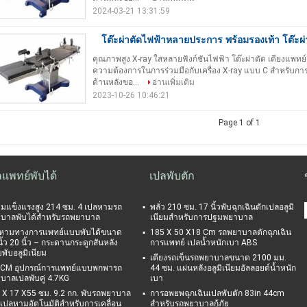
2024-03-21 13:31:59
โต๊ะผ่าตัดไฟฟ้าหลายประการ พร้อมรองเท้า โต๊ะผ่า
คุณภาพสูง X-ray ใสหลายฟังก์ชันไฟฟ้า โต๊ะผ่าตัด เตียงแพท
ความต้องการในการร่วมมือกับเครื่อง X-ray แบบ C สําหรับก
ด้านหลังขอ...
อ่านเพิ่มเติม
2023-10-26 10:46:21
Page 1 of 1
ลแพทย์พับได้
เปลพับตัก
มแข็งแรงสูง 214 ซม. 4 เปลหามรถ
พลั่ว 210 ซม. 17 นิ้วพับฉุกเฉินตักเปลอลูมิ
บาลพับได้สำหรับรถพยาบาล
เนียมสำหรับการปฐมพยาบาล
หามทางการแพทย์แบบพับได้ขนาด
185 X 50 X18 Cm รถพยาบาลตักฉุกเฉิน
ิ้ว 20 นิ้ว – กระดานกระดูกสันหลัง
การแพทย์ เปลน้ำหนักเบา ABS
พับอลูมิเนียม
เตียงรถเข็นรถพยาบาลขนาด 2100 มม.
CM อุปกรณ์การแพทย์แบบพกพารถ
44 ซม. แผ่นหลังอลูมิเนียมอัลลอยด์น้ำหนัก
บาลเปลพับคู่ 4.7KG
เบา
 X 17 X55 ซม. 9.2 กก. พับรถพยาบาล
การอพยพฉุกเฉินเปลพับตัก 83in 44cm
เปลหามอัตโนมัติสำหรับการเคลื่อน
สำหรับรถพยาบาลกู้ภัย