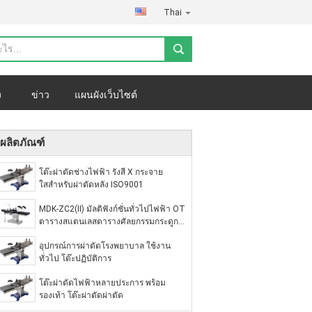
Thai
ง
ข่าว
แผนผังเว็บไซต์
ผลิตภัณฑ์
โต๊ะผ่าตัดช่างไฟฟ้า รังสี X กระจาย
ใสสําหรับผ่าตัดหลัง ISO9001
MDK-ZC2(II) มัลติฟังก์ชั่นทั่วไปไฟฟ้า OT
ตารางสแตนเลสตารางศัลยกรรมกระดูก
และข้อ
อุปกรณ์การผ่าตัดโรงพยาบาล ใช้งาน
ทั่วไป โต๊ะปฏิบัติการ
โต๊ะผ่าตัดไฟฟ้าหลายประการ พร้อม
รองเท้า โต๊ะผ่าตัดผ่าตัด