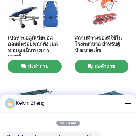
เกี่ยวกับเรา
ทัวร์โรงงาน
เปลหามอลูมิเนียมอัล
สถานที่วางของที่ใช้ใน
ลอยด์พร้อมพนักพิง เปล
โรงพยาบาล สําหรับผู้
หามฉุกเฉินทางการ
ป่วยบาดเจ็บ
การควบคุมคุณภาพ
แพทย์
ส่งคำถาม
ส่งคำถาม
ติดต่อเรา
ข่าว
Kelvin Zheng
กรณี
10:30 PM
ขอทุน