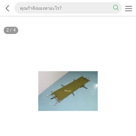
2
/
4