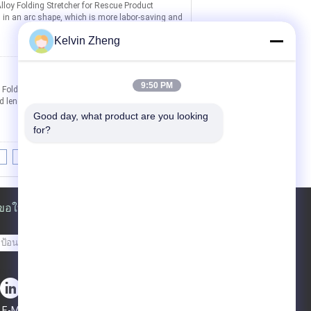
oy Folding Stretcher for Rescue Product
in an arc shape, which is more labor-saving and
Kelvin Zheng
ติดต่อ
9:50 PM
Foldable Stretcher with Wheels Product
ld lengthwise and crosswise for compact storage
Good day, what product are you looking 
for?
8
9
10
>>
>|
ขอใบเสนอราคา
ส่ง
sgs
E-Mail
แผนผังเว็บไซต์