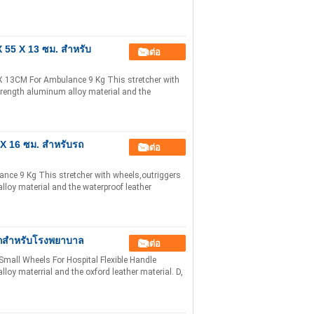
 X 55 X 13 ซม. สำหรับ
ติดต่อ
X 13CM For Ambulance 9 Kg This stretcher with
strength aluminum alloy material and the
 X 16 ซม. สำหรับรถ
ติดต่อ
nce 9 Kg This stretcher with wheels,outriggers
lloy material and the waterproof leather
ล็กสำหรับโรงพยาบาล
ติดต่อ
all Wheels For Hospital Flexible Handle
loy materrial and the oxford leather material. D,