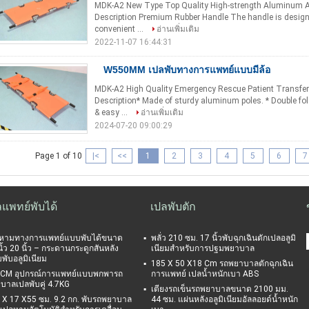
MDK-A2 New Type Top Quality High-strength Aluminum All
Description Premium Rubber Handle The handle is design 
convenient ...
อ่านเพิ่มเติม
2022-11-07 16:44:31
W550MM เปลพับทางการแพทย์แบบมีล้อ
MDK-A2 High Quality Emergency Rescue Patient Transfer 
Description* Made of sturdy aluminum poles. * Double fo
& easy ...
อ่านเพิ่มเติม
2024-07-20 09:00:29
Page 1 of 10
|<
<<
1
2
3
4
5
6
7
ลแพทย์พับได้
เปลพับตัก
หามทางการแพทย์แบบพับได้ขนาด
พลั่ว 210 ซม. 17 นิ้วพับฉุกเฉินตักเปลอลูมิ
ิ้ว 20 นิ้ว – กระดานกระดูกสันหลัง
เนียมสำหรับการปฐมพยาบาล
พับอลูมิเนียม
185 X 50 X18 Cm รถพยาบาลตักฉุกเฉิน
CM อุปกรณ์การแพทย์แบบพกพารถ
การแพทย์ เปลน้ำหนักเบา ABS
บาลเปลพับคู่ 4.7KG
เตียงรถเข็นรถพยาบาลขนาด 2100 มม.
 X 17 X55 ซม. 9.2 กก. พับรถพยาบาล
44 ซม. แผ่นหลังอลูมิเนียมอัลลอยด์น้ำหนัก