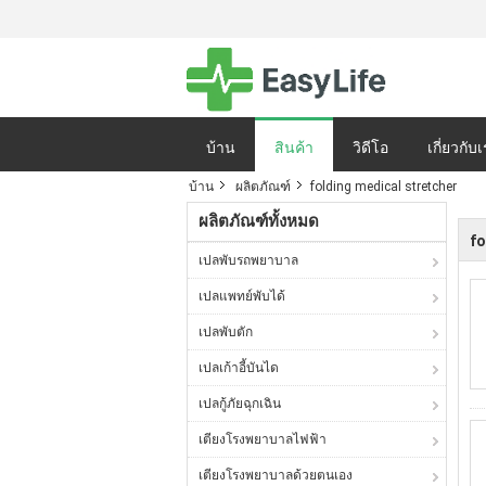
บ้าน
สินค้า
วิดีโอ
เกี่ยวกับ
บ้าน
ผลิตภัณฑ์
folding medical stretcher
นโยบายความเป็นส่
ผลิตภัณฑ์ทั้งหมด
fo
เปลพับรถพยาบาล
เปลแพทย์พับได้
เปลพับตัก
เปลเก้าอี้บันได
เปลกู้ภัยฉุกเฉิน
เตียงโรงพยาบาลไฟฟ้า
เตียงโรงพยาบาลด้วยตนเอง