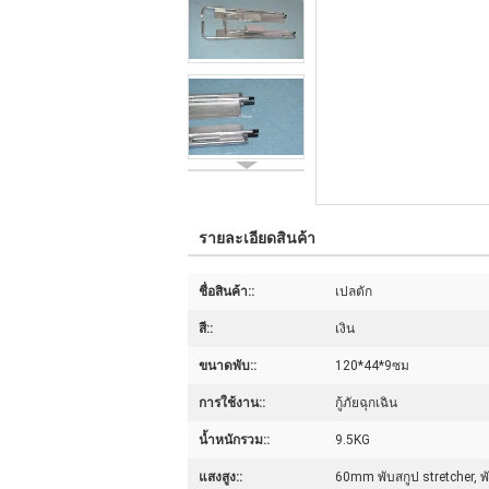
รายละเอียดสินค้า
ชื่อสินค้า::
เปลตัก
สี::
เงิน
ขนาดพับ::
120*44*9ซม
การใช้งาน::
กู้ภัยฉุกเฉิน
น้ำหนักรวม::
9.5KG
แสงสูง::
60mm พับสกูป stretcher, พ