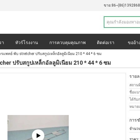
ขาย:
86--(86)139286
เรา
ทัวร์โรงงาน
การควบคุมคุณภาพ
ติดต่อเรา
ขออ้า
รแพทย์ พับ stretcher ปรับสกูปเหล็กอัลลูมิเนียม 210 * 44 * 6 ซม
วนตัว
กรณี
her ปรับสกูปเหล็กอัลลูมิเนียม 210 * 44 * 6 ซม
รายละ
สถานที
ชื่อแบ
ได้รับ
หมายเล
การช
จำนวนสั
ราคา: