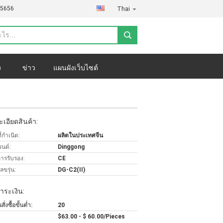
85656
Thai
ง
ข่าว
แผนผังเว็บไซต์
เอียดสินค้า:
่กำเนิด:
ผลิตในประเทศจีน
รนด์:
Dinggong
การรับรอง:
CE
ขรุ่น:
DG-C2(II)
ำระเงิน:
่งซื้อขั้นต่ำ:
20
$63.00 - $ 60.00/Pieces