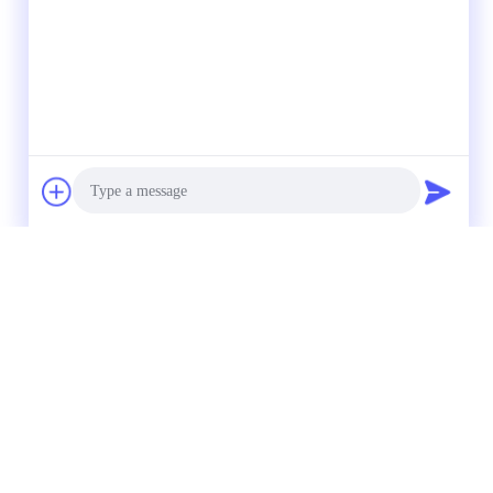
Photo
Video Call
Audio Call