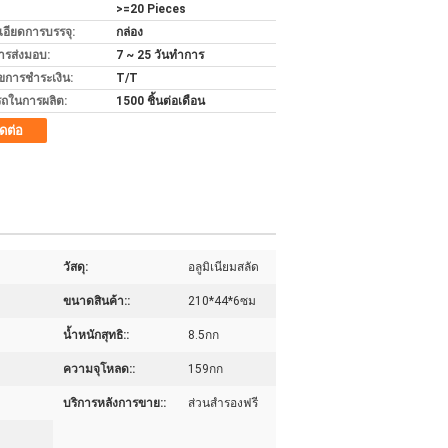
>=20 Pieces
เอียดการบรรจุ:
กล่อง
ารส่งมอบ:
7 ~ 25 วันทำการ
ไขการชำระเงิน:
T/T
ถในการผลิต:
1500 ชิ้นต่อเดือน
ิดต่อ
วัสดุ:
อลูมิเนียมสลัด
ขนาดสินค้า::
210*44*6ซม
น้ำหนักสุทธิ::
8.5กก
ความจุโหลด::
159กก
บริการหลังการขาย::
ส่วนสํารองฟรี