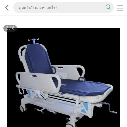
2
/
6