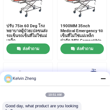
เกี่ยวกับเรา
ปรับ 75in 60 Deg โรง
1900MM 35nch
ทัวร์โรงงาน
พยาบาลผู้ป่วยเปลขนส่ง
Medical Emergency รถ
รถเข็นรถเข็นที่ไม่ใช่แม่
เข็นที่ไม่ใช่แม่เหล็ก
เหล็ก
ผ่าตัด MRI Compatible
การควบคุมคุณภาพ
Transfer รถพยาบาล
ส่งคำถาม
ส่งคำถาม
เปลหาม
ติดต่อเรา
ข่าว
Kelvin Zheng
กรณี
10:51 AM
Good day, what product are you looking 
ขอทุน