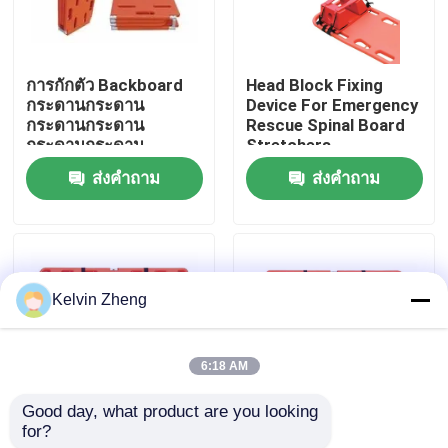
เกี่ยวกับเรา
การกักตัว Backboard
Head Block Fixing
กระดานกระดาน
Device For Emergency
ทัวร์โรงงาน
กระดานกระดาน
Rescue Spinal Board
กระดานกระดาน
Stretchers
กระดานกระดาน
ส่งคำถาม
ส่งคำถาม
การควบคุมคุณภาพ
กระดานกระดาน
กระดานกระดาน
กระดานกระดาน
กระดานกระดาน
ติดต่อเรา
กระดานกระดาน
กระดานกระดาน
Kelvin Zheng
กระดานกระดาน
ข่าว
กระดาน
6:18 AM
กรณี
Good day, what product are you looking 
for?
191x 47 X 3 ซม. 159
1870 มม.X Ray
ขอทุน