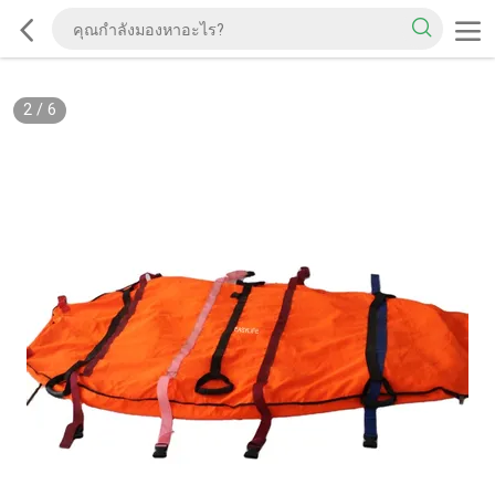
2
/
6