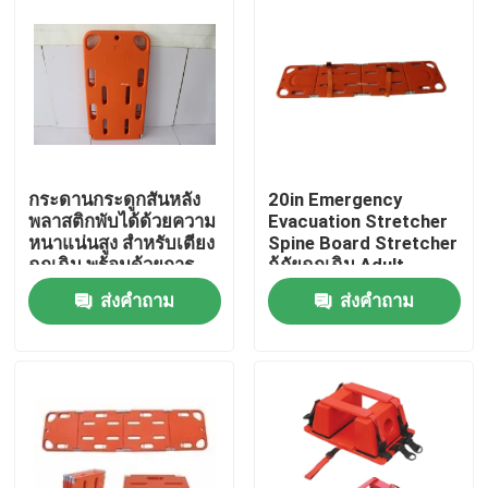
กระดานกระดูกสันหลัง
20in Emergency
พลาสติกพับได้ด้วยความ
Evacuation Stretcher
หนาแน่นสูง สําหรับเตียง
Spine Board Stretcher
ฉุกเฉิน พร้อมด้วยการ
กู้ภัยฉุกเฉิน Adult
ฉายรังสีเอ็กซ์และ CT
ส่งคำถาม
ส่งคำถาม
บ้าน
สินค้า
วิดีโอ